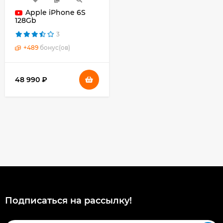
Apple iPhone 6S
128Gb
3
+
489
бонус(ов)
48 990 ₽
Подписаться на рассылкy!