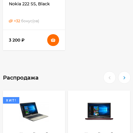
Nokia 222 SS, Black
+
32
бонус(ов)
3 200 ₽
Распродажа
ХИТ!