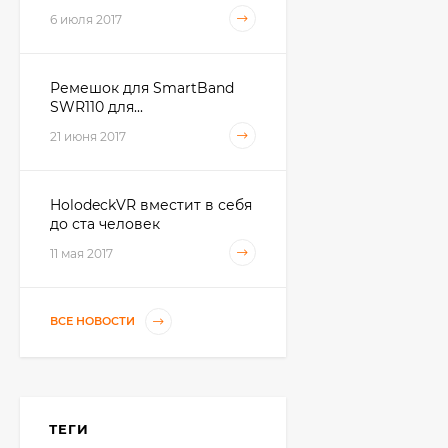
iPhone SE 16Gb Rose
6 июля 2017
gold
32 000 ₽
Ремешок для SmartBand
SWR110 для...
Apple iPhone 7 128Gb
21 июня 2017
61 990 ₽
34 000 ₽
HolodeckVR вместит в себя
до ста человек
Philips Xenium E103,
11 мая 2017
Black
1 690 ₽
ВСЕ НОВОСТИ
Apple MacBook Pro 13
with Retina display
Early 2015
97 989 ₽
ТЕГИ