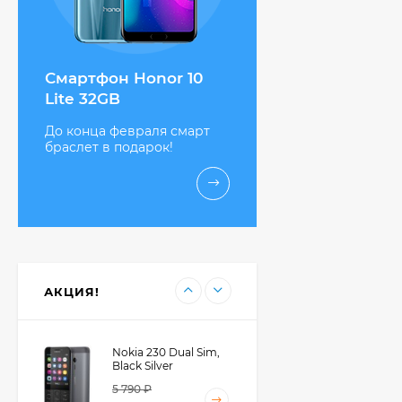
Nokia 222 SS, Black
3 200 ₽
Смартфон Honor 10
Lite 32GB
До конца февраля смарт
Gigaset C530A Duo
браслет в подарок!
5 450 ₽
Highscreen Boost 3
Grey
13 990 ₽
АКЦИЯ!
Nokia 230 Dual Sim,
Black Silver
5 790 ₽