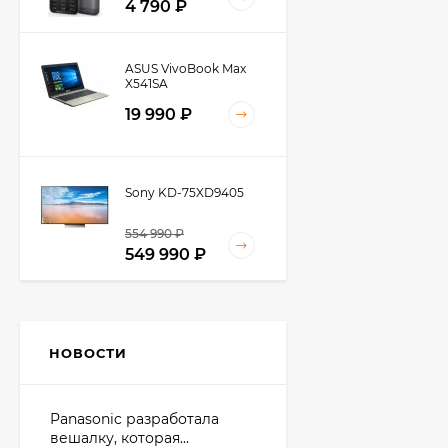
4 790 ₽
ASUS VivoBook Max
X541SA
19 990 ₽
Sony KD-75XD9405
554 990 ₽
549 990 ₽
Panasonic KX-TGH210
НОВОСТИ
3 800,50 ₽
Panasonic разработала
вешалку, которая...
Смартфон Apple