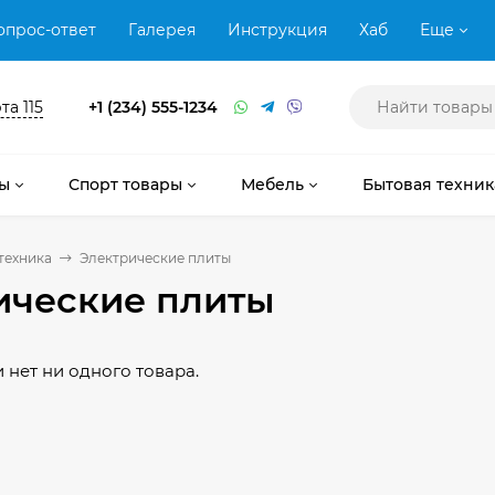
опрос-ответ
Галерея
Инструкция
Хаб
Еще
та 115
+1 (234) 555-1234
ы
Спорт товары
Мебель
Бытовая техник
техника
Электрические плиты
ические плиты
 нет ни одного товара.