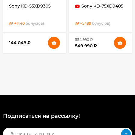
Sony KD-55XD9305
Sony KD-75XD9405
+
1440
бонус(ов)
+
5499
бонус(ов)
554 990 ₽
144 048 ₽
549 990 ₽
Подписаться на рассылкy!