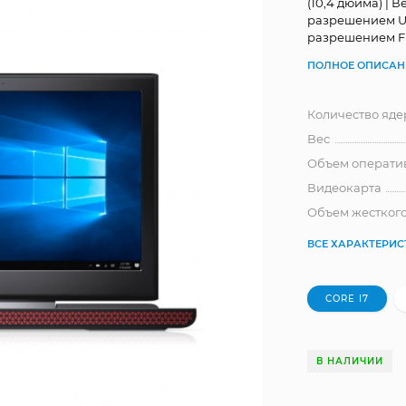
(10,4 дюйма) | В
разрешением Ult
разрешением F
ПОЛНОЕ ОПИСАН
Количество яде
Вес
Объем операти
Видеокарта
Объем жесткого
ВСЕ ХАРАКТЕРИ
CORE I7
В НАЛИЧИИ