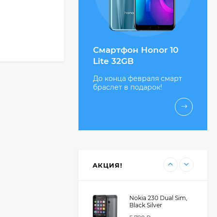
Nokia 222 SS, Black
3 200 ₽
Смартфон Honor 10
Lite 32GB
До конца февраля смарт
Gigaset C530A Duo
браслет в подарок!
5 450 ₽
Highscreen Boost 3
Grey
13 990 ₽
АКЦИЯ!
Nokia 230 Dual Sim,
Black Silver