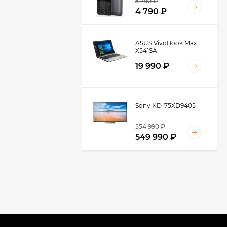
5 790 ₽
4 790 ₽
ASUS VivoBook Max
X541SA
19 990 ₽
Sony KD-75XD9405
554 990 ₽
549 990 ₽
Panasonic KX-TGH210
3 800,50 ₽