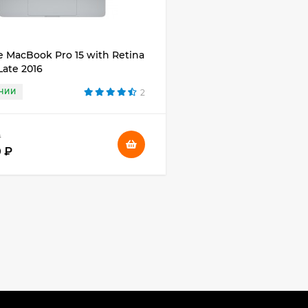
e MacBook Pro 15 with Retina
Late 2016
ЧИИ
2
₽
0 ₽