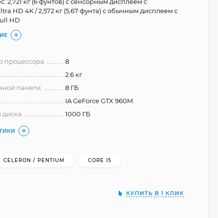
ес: 2,721 кг (6 фунтов) с сенсорным дисплеем с
ra HD 4K / 2,572 кг (5,67 фунта) с обычным дисплеем с
ull HD
ИЕ
р процессора
8
2.6 кг
вной памяти
8 ГБ
IA GeForce GTX 960M
 диска
1000 ГБ
СТИКИ
CELERON / PENTIUM
CORE I5
КУПИТЬ В 1 КЛИК