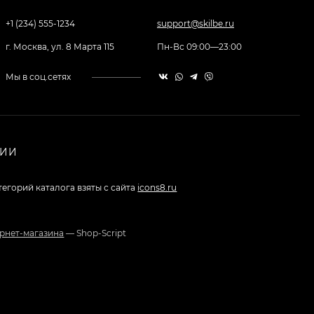
Смартфон Apple
iPhone SE 16Gb Rose
+1 (234) 555-1234
support@skilbe.ru
gold
32 000 ₽
г. Москва, ул. 8 Марта 115
Пн-Вс 09:00—23:00
Мы в соц.сетях
Apple iPhone 7 128Gb
61 990 ₽
34 000 ₽
НИИ
Philips Xenium E103,
тегорий каталога взяты с сайта
icons8.ru
Black
1 690 ₽
рнет-магазина
— Shop-Script
Apple MacBook Pro 13
with Retina display
Early 2015
97 989 ₽