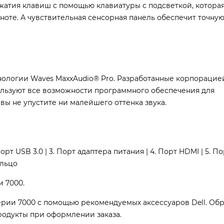
жатия клавиш с помощью клавиатуры с подсветкой, котора
мноте. А чувствительная сенсорная панель обеспечит точну
нологии Waves MaxxAudio® Pro. Разработанные корпорацией
льзуют все возможности программного обеспечения для
вы не упустите ни малейшего оттенка звука.
т USB 3.0 | 3. Порт адаптера питания | 4. Порт HDMI | 5. Пор
ольцо
и 7000.
серии 7000 с помощью рекомендуемых аксессуаров Dell. Об
родукты при оформлении заказа.