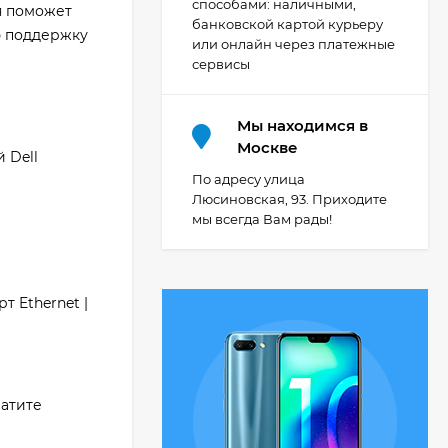
способами: наличными,
я поможет
банковской картой курьеру
ю поддержку
или онлайн через платежные
сервисы
Мы находимся в
Москве
 Dell
По адресу улица
Люсиновская, 93. Приходите
мы всегда Вам рады!
т Ethernet |
ратите