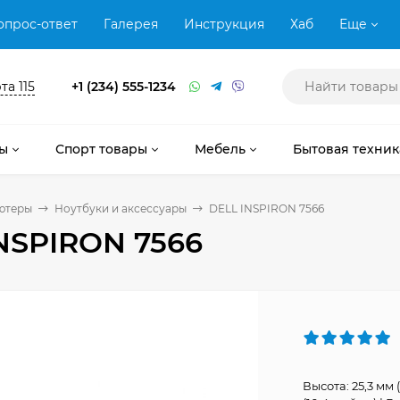
опрос-ответ
Галерея
Инструкция
Хаб
Еще
та 115
+1 (234) 555-1234
ы
Спорт товары
Мебель
Бытовая техник
ютеры
Ноутбуки и аксессуары
DELL INSPIRON 7566
NSPIRON 7566
Высота: 25,3 мм 