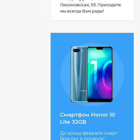
Люсиновская, 93. Приходите
мы всегда Вам рады!
Nokia 222 SS, Black
3 200 ₽
Смартфон Honor 10
Lite 32GB
До конца февраля смарт
Gigaset C530A Duo
браслет в подарок!