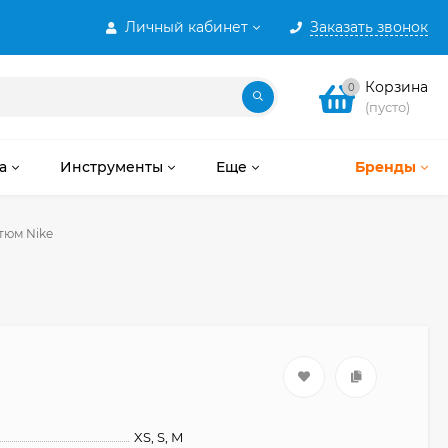
Личный кабинет
Заказать звонок
Корзина
0
(пусто)
а
Инструменты
Еще
Бренды
тюм Nike
XS, S, M