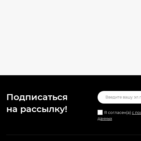
Подписаться
на рассылкy!
Я согласен(a)
с по
данных