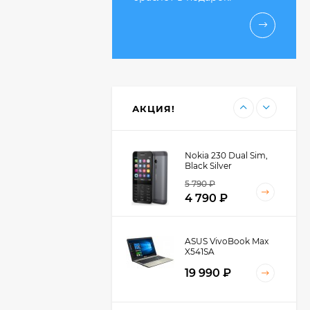
5 450 ₽
Highscreen Boost 3
Grey
13 990 ₽
АКЦИЯ!
Nokia 230 Dual Sim,
Black Silver
5 790 ₽
4 790 ₽
ASUS VivoBook Max
X541SA
19 990 ₽