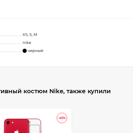
XS, S, M
nike
черный
ивный костюм Nike, также купили
-45%