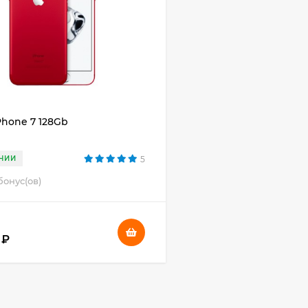
Phone 7 128Gb
ЧИИ
5
бонус(ов)
 ₽