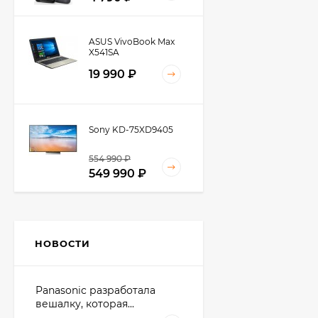
ASUS VivoBook Max
X541SA
19 990 ₽
Sony KD-75XD9405
554 990 ₽
549 990 ₽
Panasonic KX-TGH210
НОВОСТИ
3 800,50 ₽
Panasonic разработала
вешалку, которая...
Смартфон Apple
iPhone SE 16Gb Rose