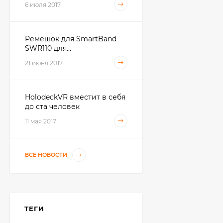
6 июля 2017
gold
32 000 ₽
Ремешок для SmartBand
SWR110 для...
Apple iPhone 7 128Gb
21 июня 2017
61 990 ₽
34 000 ₽
HolodeckVR вместит в себя
до ста человек
Philips Xenium E103,
11 мая 2017
Black
1 690 ₽
ВСЕ НОВОСТИ
Apple MacBook Pro 13
with Retina display
Early 2015
97 989 ₽
ТЕГИ