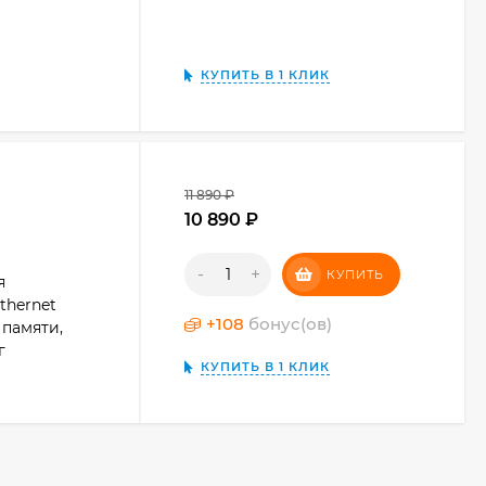
КУПИТЬ В 1 КЛИК
11 890 ₽
10 890 ₽
-
+
КУПИТЬ
я
thernet
+
108
бонус(ов)
 памяти,
г
КУПИТЬ В 1 КЛИК