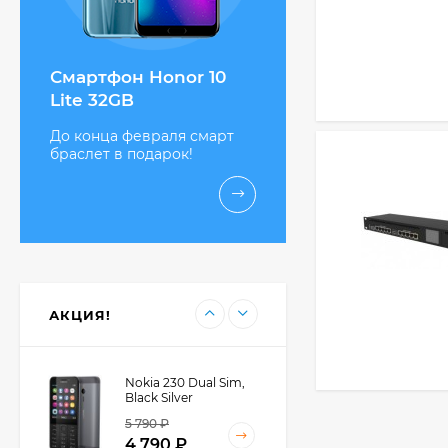
Nokia 222 SS, Black
3 200 ₽
Смартфон Honor 10
Lite 32GB
До конца февраля смарт
Gigaset C530A Duo
браслет в подарок!
5 450 ₽
Highscreen Boost 3
Grey
13 990 ₽
АКЦИЯ!
Nokia 230 Dual Sim,
Black Silver
5 790 ₽
4 790 ₽