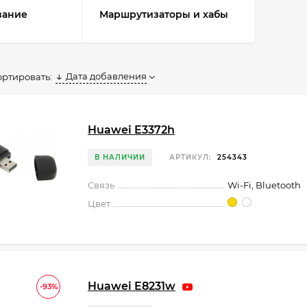
вание
Маршрутизаторы и хабы
Дата добавления
ортировать:
Huawei E3372h
В НАЛИЧИИ
АРТИКУЛ:
254343
Связь
Wi-Fi, Bluetooth
Цвет
Huawei E8231w
-93%