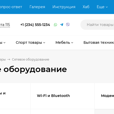
опрос-ответ
Галерея
Инструкция
Хаб
Еще
та 115
+1 (234) 555-1234
ы
Спорт товары
Мебель
Бытовая техник
еры
Сетевое оборудование
е оборудование
ы и
Wi-Fi и Bluetooth
Моде